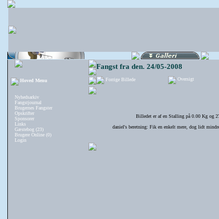
Fangst fra den. 24/05-2008
Oversigt
Forrige Billede
Hoved Menu
Nyhedsarkiv
Fangstjournal
Brugernes Fangster
Opskrifter
Billedet er af en Stalling på 0.00 Kg og 2
Sponsorer
Links
daniel's beretning: Fik en enkelt mere, dog lidt min
Gæstebog (23)
Brugere Online (0)
Login