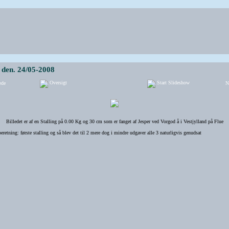
 den. 24/05-2008
Oversigt
Start Slideshow
ede
N
Billedet er af en Stalling på 0.00 Kg og 30 cm som er fanget af Jesper ved Vorgod å i Vestjylland på Flue
beretning: første stalling og så blev det til 2 mere dog i mindre udgaver alle 3 naturligvis genudsat