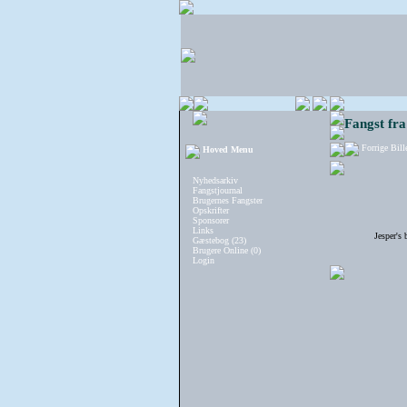
Fangst fra
Forrige Bill
Hoved Menu
Nyhedsarkiv
Fangstjournal
Brugernes Fangster
Opskrifter
Sponsorer
Links
Jesper's 
Gæstebog (23)
Brugere Online (0)
Login