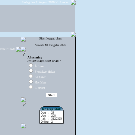
Fredag den 7. August 2026 Kl.
Loader...
Sidst logget:
claus
Seneste 10 Fangster 2026
æste Billede
Afstemning
Hvilken slags fisker er du.?
Å fisker
Fjord/kyst fisker
Sø fisker
Havfisker
El fisker.!
Dag
:
27
Uge
:
298
I alt
:
3829365
Online
:
2