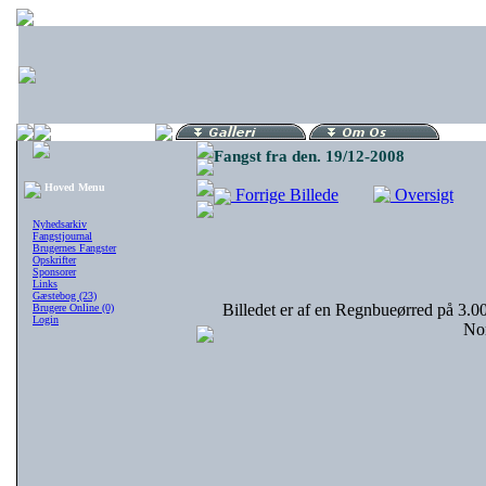
Fangst fra den. 19/12-2008
Hoved Menu
Forrige Billede
Oversigt
Nyhedsarkiv
Fangstjournal
Brugernes Fangster
Opskrifter
Sponsorer
Links
Gæstebog (23)
Billedet er af en Regnbueørred på 3.00
Brugere Online (0)
Login
Nor