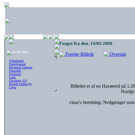
Fangst fra den. 14/03-2009
Hoved Menu
Forrige Billede
Oversigt
Nyhedsarkiv
Fangstjournal
Brugernes Fangster
Opskrifter
Sponsorer
Links
Gæstebog (23)
Brugere Online (0)
Billedet er af en Havørred på 1.2
Login
Nordjy
claus's beretning: Nedgænger som rø