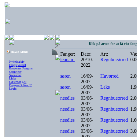
Klik på arten for at få vist fan
Hoved Menu
Fanger:
Dato:
Art:
Væ
leonard
20/10-
Regnbueørred
0.
Nyhedsarkiv
2022
Fangstjournal
Brugernes Fangster
Opskrifter
Sponsorer
søren
16/09-
Havørred
2.
Links
2007
Gæstebog (23)
Brugere Online (0)
søren
16/09-
Laks
1.
Login
2007
needles
03/06-
Regnbueørred
2.
2007
needles
03/06-
Regnbueørred
1.
2007
needles
03/06-
Regnbueørred
1.
2007
needles
03/06-
Regnbueørred
3.
2007