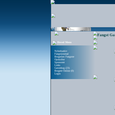
Fangst Gal
Hoved Menu
Nyhedsarkiv
Fangstjournal
Brugernes Fangster
Opskrifter
Sponsorer
Links
Gæstebog (23)
Brugere Online (0)
Login