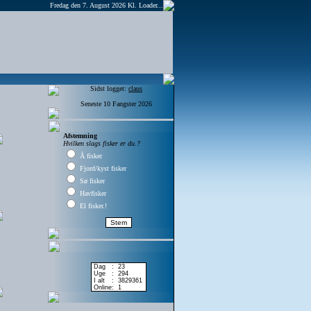
Fredag den 7. August 2026 Kl.
Loader...
Sidst logget:
claus
Seneste 10 Fangster 2026
Afstemning
Hvilken slags fisker er du.?
Å fisker
Fjord/kyst fisker
Sø fisker
Havfisker
El fisker.!
Dag
:
23
Uge
:
294
I alt
:
3829361
Online
:
1