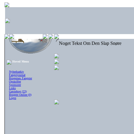
Noget Tekst Om Den Slap Snøre
Hoved Menu
Nyhedsarkiv
Fangstjournal
Brugernes Fangster
Opskrifter
Sponsorer
Links
Gæstebog (23)
Brugere Online (0)
Login