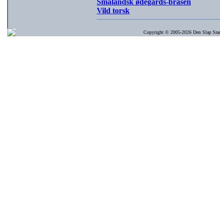
Smålandsk ødegårds-brasen
Vild torsk
Copyright © 2005-2026 Den Slap Snøre 