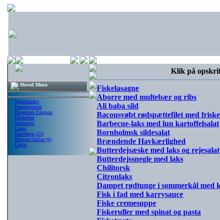
Klik på opskrif
Hoved Menu
Fiskelasagne
Aborre med multebær og ribs
Nyhedsarkiv
Ali baba sild
Fangstjournal
Brugernes Fangster
Baconsvøbt rødspættefilet med frisk
Opskrifter
Barbecue-laks med lun kartoffelsalat
Sponsorer
Links
Bornholmsk sildesalat
Gæstebog (23)
Brugere Online (0)
Brændende Havkærlighed
Login
Butterdejsæske med laks og rejesalat
Butterdejssnegle med laks
Chilitorsk
Citronlaks
Dampet rødtunge i sommerkål med k
Fisk i fad med karrysauce
Fiske cremesuppe
Fiskeruller med spinat og pasta