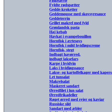
Fisketærte
Fyldte rødspætter
Gedde-kroketter
Geddemousse med skovsyresauce
Geddeterrin
Grillet makrel med fyld
Grønlandsk pasta
Haj kebab
Havkat i svampebouillon
Hornfisk i ærtesovs
Hornfisk i mild hvidløgscreme
Hornfisk, stegt
Indbagt havørred.
indbagt laksefars
Karpe i hvidvin
Laks i hvidløgssauce
Lakse- og kartoffelkager med kapers
Let tunsalat
Makrelsalat
Maskeret sandart
Ørredfilet i lun salat
Ørredfrikadeller
Røget ørred med rejer og kaviar
Russiske sild
Sandart med æbler