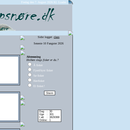
Fredag den 7. August 2026 Kl.
Loader...
Sidst logget:
claus
Seneste 10 Fangster 2026
Afstemning
Hvilken slags fisker er du.?
Å fisker
Fjord/kyst fisker
Sø fisker
Havfisker
El fisker.!
Dag
:
30
Uge
:
301
I alt
:
3829368
Online
:
1