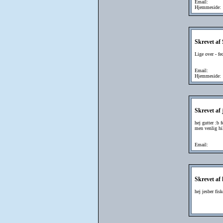
Email:
Hjemmeside:
Skrevet af
Lige over - fe
Email:
Hjemmeside:
Skrevet af
hej gutter :b 
men venlig hi
Email:
Skrevet af
hej jesber fis