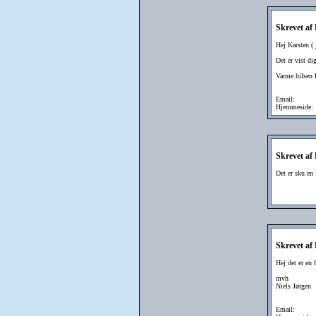
Skrevet af
Hej Karsten (
Det er vist di
Varme hilsen 
Email:
Hjemmeside:
Skrevet af
Det er sku en 
Skrevet af
Hej det er en
mvh
Niels Jørgen
Email: