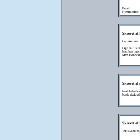
Email:
Hjemmeside:
Skrevet af
Hej min ven.
Lige en lille 
ham,han tager
Mvh kvindekr
Skrevet af
hvad helvede e
burde eksklude
Skrevet af
Tak ska du ha,