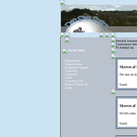
Bemærk kommentar
Forekommer dette
På forhånd tak.
Hoved Menu
Nyhedsarkiv
Fangstjournal
Skrevet af
Brugernes Fangster
Opskrifter
Sponsorer
Der sker da ik
Links
Gæstebog (23)
Brugere Online (0)
Email:
Login
Skrevet af
HA HA sikke n
Email: