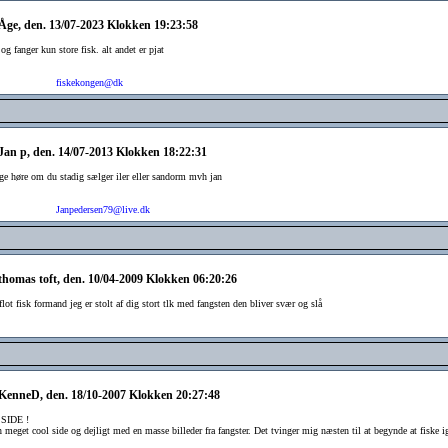
 Åge, den. 13/07-2023 Klokken 19:23:58
 og fanger kun store fisk. alt andet er pjat
fiskekongen@dk
 Jan p, den. 14/07-2013 Klokken 18:22:31
ige høre om du stadig sælger iler eller sandorm mvh jan
Janpedersen79@live.dk
 thomas toft, den. 10/04-2009 Klokken 06:20:26
 flot fisk formand jeg er stolt af dig stort tlk med fangsten den bliver svær og slå
 KenneD, den. 18/10-2007 Klokken 20:27:48
 SIDE !
n meget cool side og dejligt med en masse billeder fra fangster. Det tvinger mig næsten til at begynde at fiske