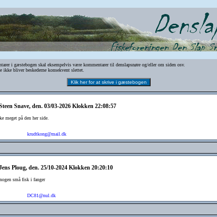
er i gæstebogen skal eksempelvis være kommentarer til denslapsnøre og/eller om siden osv.
 ikke bliver beskederne konsekvent slettet.
 Steen Snave, den. 03/03-2026 Klokken 22:08:57
ke meget på den her side.
krudtkong@mail.dk
 Jens Ploug, den. 25/10-2024 Klokken 20:20:10
ogen små fisk i fanger
DC81@nul.dk