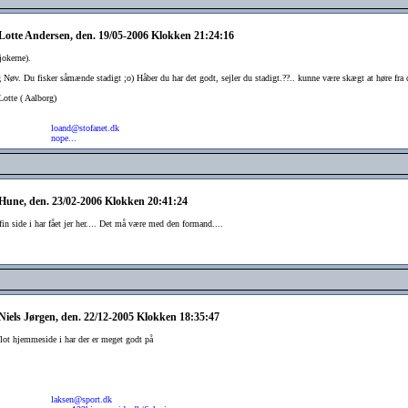
 Lotte Andersen, den. 19/05-2006 Klokken 21:24:16
 jokerne).
g Nøv. Du fisker såmænde stadigt ;o) Håber du har det godt, sejler du stadigt.??.. kunne være skægt at høre fra 
Lotte ( Aalborg)
loand@stofanet.dk
nope...
 Hune, den. 23/02-2006 Klokken 20:41:24
fin side i har fået jer her.... Det må være med den formand....
 Niels Jørgen, den. 22/12-2005 Klokken 18:35:47
 flot hjemmeside i har der er meget godt på
laksen@sport.dk