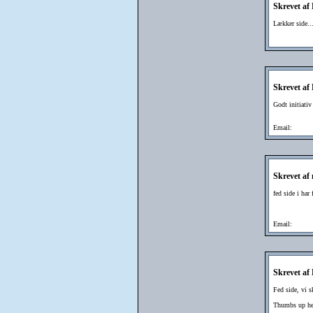
Skrevet af
Lækker side...
Skrevet af
Godt initiati
Email:
Skrevet af 
fed side i har
Email:
Skrevet af
Fed side, vi s
Thumbs up her