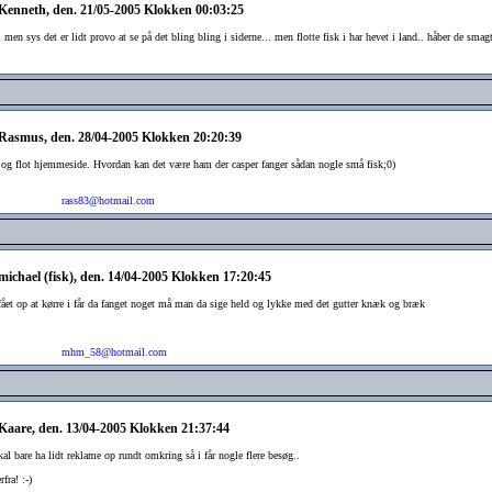
 Kenneth, den. 21/05-2005 Klokken 00:03:25
 men sys det er lidt provo at se på det bling bling i siderne... men flotte fisk i har hevet i land.. håber de smag
 Rasmus, den. 28/04-2005 Klokken 20:20:39
v og flot hjemmeside. Hvordan kan det være ham der casper fanger sådan nogle små fisk;0)
rass83@hotmail.com
michael (fisk), den. 14/04-2005 Klokken 17:20:45
 fået op at kørre i får da fanget noget må man da sige held og lykke med det gutter knæk og bræk
mhm_58@hotmail.com
 Kaare, den. 13/04-2005 Klokken 21:37:44
kal bare ha lidt reklame op rundt omkring så i får nogle flere besøg..
fra! :-)