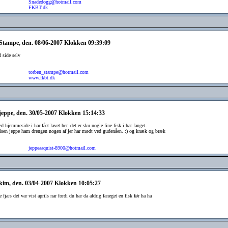
Snadedogg@hotmail.com
FKBT.dk
 Stampe, den. 08/06-2007 Klokken 09:39:09
d side selv
torben_stampe@hotmail.com
www.fkbt.dk
 jeppe, den. 30/05-2007 Klokken 15:14:33
fed hjemmeside i har fået lavet her. det er sku nogle fine fisk i har fanget.
lsen jeppe ham drengen nogen af jer har mødt ved gudenåen. :) og knæk og bræk
jeppeaaquist-8900@hotmail.com
 kim, den. 03/04-2007 Klokken 10:05:27
ke fjæs det var vist aprils nar fordi du har da aldrig faneget en fisk før ha ha