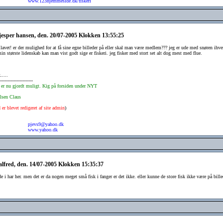
www.123hjemmeside.dk/fiskeri
 jesper hansen, den. 20/07-2005 Klokken 13:55:25
 lavet! er der mulighed for at få sine egne billeder på eller skal man være medlem??? jeg er ude med snøren ihve
n største lidenskab kan man vist godt sige er fiskeri. jeg fisker med stort set alt dog mest med flue.
.....
-----------------------
t er nu gjordt muligt. Kig på forsiden under NYT
lsen Claus
er blevet redigeret af site admin
)
pjevs9@yahoo.dk
www.yahoo.dk
 alfred, den. 14/07-2005 Klokken 15:35:37
ide i har her. men det er da nogen meget små fisk i fanger er det ikke. eller kunne de store fisk ikke være på bil