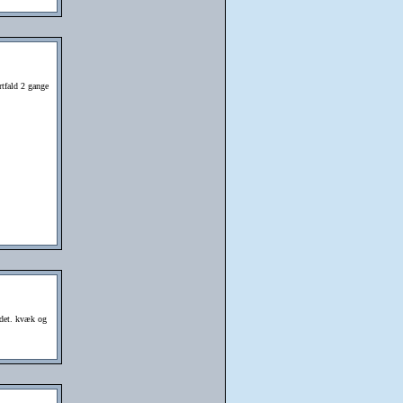
rtfald 2 gange
ledet. kvæk og