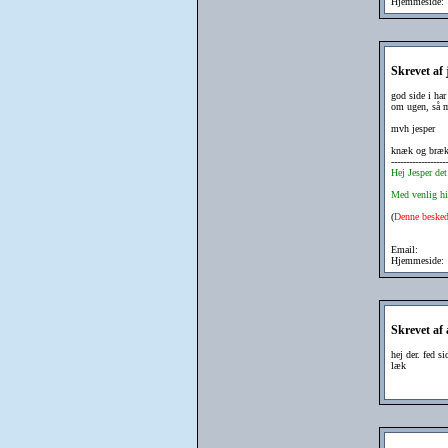
Hjemmeside:
Skrevet af
god side i har
om ugen, så mi
mvh jesper
knæk og bræk
------------------
Hej Jesper de
Med venlig hi
(
Denne besked 
Email:
Hjemmeside:
Skrevet af
hej der. fed s
læk