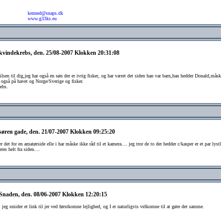
kenned@snaps.dk
www.g33ks.eu
 kvindekrebs, den. 25/08-2007 Klokken 20:31:08
hilsen til dig,jeg har også en søn der er ivrig fisker, og har været det siden han var barn,han hedder Donald,mås
 også på havet og Norge/Sverige og fisker.
ebs.
 søren gade, den. 21/07-2007 Klokken 09:25:20
r det for en amatørside elle i har måske ikke råd til et kamera.... jeg tror de to der hedder c/kasper er et par lyst
res helt fra siden....
 Snaden, den. 08/06-2007 Klokken 12:20:15
 jeg smider et link til jer ved førstkomne lejlighed, og I er naturligvis velkomne til at gøre det samme.